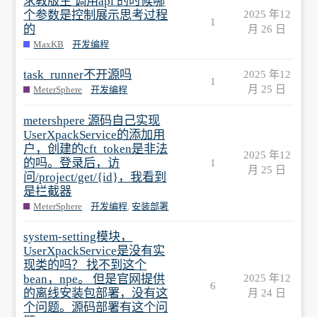
求教版主 调用api 的时候哪
个参数是控制展示思考过程
2025 年12
1
的
月 26 日
MaxKB
开发编程
task_runner不开源吗
2025 年12
1
月 25 日
MeterSphere
开发编程
metershpere 源码自己实现
UserXpackService的添加用
户，创建的cft_token是非法
2025 年12
的吗。登录后，访
1
月 25 日
问/project/get/{id}，我看到
是拦截器
MeterSphere
开发编程
,
安装部署
system-setting模块，
UserXpackService是没有实
现类的吗？ 找不到这个
bean，npe。 但是官网提供
2025 年12
6
的离线安装包部署，没有这
月 24 日
个问题。源码部署有这个问