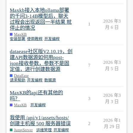
Maxkb接入本地ollama部署
的千问3-14B模型后，聊天
2026 年3
过程会出现返回一半结果 就
1
月 6 日
停止的情况
MaxKB
安装部署
,
使用教程
,
开发编程
dataease社区版V2.10.19，创
建API数据源如何用post-
2026 年3
json接收参数，参数不是固
7
月 5 日
定值，进行创建数据源
DataEase
请求帮助
,
开发编程
,
数据源
MaxKB的api还有其他的
2026 年3
吗？
3
月 3 日
MaxKB
开发编程
我使用 /api/v1/assets/hosts/
2026 年1
创建主机报 500 服务器错误
2
月 29 日
JumpServer
运维管理
,
开发编程