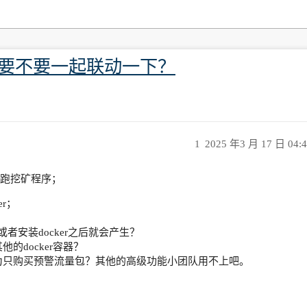
el要不要一起联动一下？
1
2025 年3 月 17 日 04:
一些容器在跑挖矿程序；
er；
生成的或者安装docker之后就会产生？
他的docker容器？
能改为只购买预警流量包？其他的高级功能小团队用不上吧。