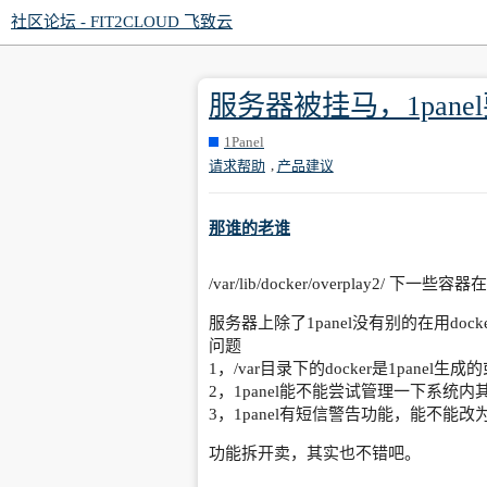
社区论坛 - FIT2CLOUD 飞致云
服务器被挂马，1pan
1Panel
,
请求帮助
产品建议
那谁的老谁
/var/lib/docker/overplay2/ 下
服务器上除了1panel没有别的在用dock
问题
1，/var目录下的docker是1panel
2，1panel能不能尝试管理一下系统内其
3，1panel有短信警告功能，能不
功能拆开卖，其实也不错吧。