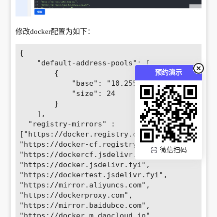
修改docker配置为如下：
{

	"default-address-pools": [

		{

预约演示
			"base": "10.255.0.0/16",

			"size": 24

		}

	],

  "registry-mirrors" : 
["https://docker.registry.cyou",

"https://docker-cf.registry.cyou",

微信扫码
"https://dockercf.jsdelivr.fyi",

"https://docker.jsdelivr.fyi",

"https://dockertest.jsdelivr.fyi",

"https://mirror.aliyuncs.com",

"https://dockerproxy.com",

"https://mirror.baidubce.com",

"https://docker.m.daocloud.io",
