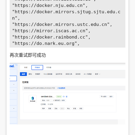
"https://docker.nju.edu.cn",

"https://docker.mirrors.sjtug.sjtu.edu.c
n",

"https://docker.mirrors.ustc.edu.cn",

"https://mirror.iscas.ac.cn",

"https://docker.rainbond.cc",

"https://do.nark.eu.org",

"https://dc.j8.work",

再次重试即可成功
"https://dockerproxy.com",

"https://gst6rzl9.mirror.aliyuncs.com",

"https://registry.docker-cn.com",

"http://hub-mirror.c.163.com",

"http://mirrors.ustc.edu.cn/",

"https://mirrors.tuna.tsinghua.edu.cn/",

"http://mirrors.sohu.com/" 

],

 "insecure-registries" : [

    "registry.docker-cn.com",

    "docker.mirrors.ustc.edu.cn"

    ],

"debug": true,
