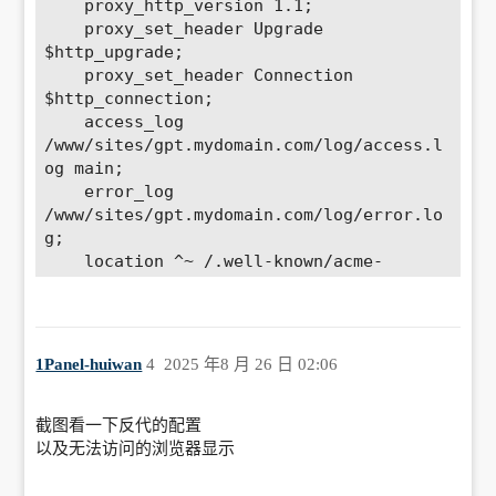
    proxy_http_version 1.1; 

    proxy_set_header Upgrade 
$http_upgrade; 

    proxy_set_header Connection 
$http_connection; 

    access_log 
/www/sites/gpt.mydomain.com/log/access.l
og main; 

    error_log 
/www/sites/gpt.mydomain.com/log/error.lo
g; 

    location ^~ /.well-known/acme-
challenge {

        allow all; 

        root /usr/share/nginx/html; 

    }

1Panel-huiwan
4
2025 年8 月 26 日 02:06
    http2 on; 

    ssl_certificate 
/www/sites/gpt.mydomain.com/ssl/fullchai
截图看一下反代的配置
n.pem; 

以及无法访问的浏览器显示
    ssl_certificate_key 
/www/sites/gpt.mydomain.com/ssl/privkey.