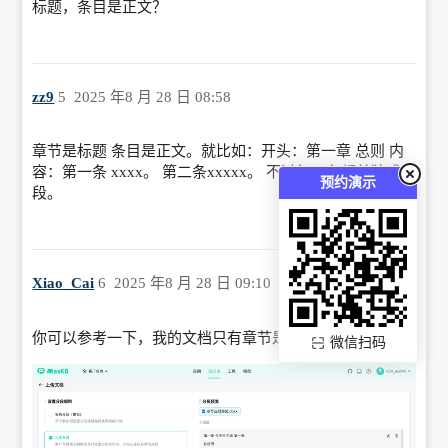
标题，条目是正文？
zz9
5
2025 年8 月 28 日 08:58
章节是标题 条目是正文。就比如：开头：第一章 总则 内
容：第一条 xxxx。 第二条xxxxx。 不过每一条都单独成
预约演示
段。
Xiao_Cai
6
2025 年8 月 28 日 09:10
你可以参考一下，我的文档只有章节是标题其他是正文
微信扫码