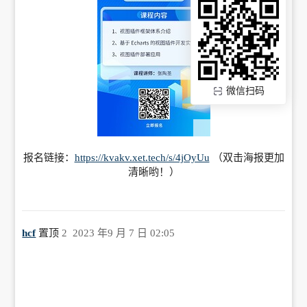
微信扫码
报名链接：
https://kvakv.xet.tech/s/4jOyUu
（双击海报更加
清晰哟！）
hcf
置顶
2
2023 年9 月 7 日 02:05