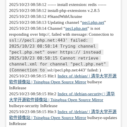
2025/10/23 08:58:12 ------ install extension: redis ------
2025/10/23 08:58:12 install-php-extensions v.2.8.5
2025/10/23 08:58:12
#StandWithUkraine
2025/10/23 08:58:13 Updating channel “
pecl.php.net
”
2025/10/23 08:58:14 Channel “
pecl.php.net
” is not
responding over http://, failed with message: Connection to
ssl://pecl.php.net:443' failed:  
2025/10/23 08:58:14 Trying channel 
"pecl.php.net" over https:// instead 
2025/10/23 08:58:15 Cannot retrieve 
channel.xml for channel "pecl.php.net" 
(Connection to 
ssl://pecl.php.net:443’ failed: )
2025/10/23 08:58:15 Hit:1
Index of /debian/ | 清华大学开源
软件镜像站 | Tsinghua Open Source Mirror
bullseye
InRelease
2025/10/23 08:58:15 Hit:2
Index of /debian-security/ | 清华
大学开源软件镜像站 | Tsinghua Open Source Mirror
bullseye-security InRelease
2025/10/23 08:58:15 Hit:3
Index of /debian/ | 清华大学开源
软件镜像站 | Tsinghua Open Source Mirror
bullseye-updates
InRelease