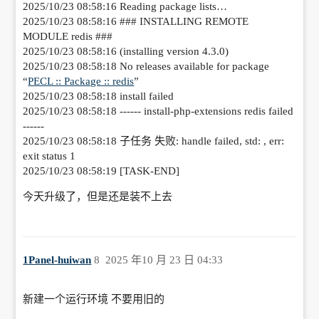
2025/10/23 08:58:16 Reading package lists…
2025/10/23 08:58:16 ### INSTALLING REMOTE
MODULE redis ###
2025/10/23 08:58:16 (installing version 4.3.0)
2025/10/23 08:58:18 No releases available for package
“
PECL :: Package :: redis
”
2025/10/23 08:58:18 install failed
2025/10/23 08:58:18 ------ install-php-extensions redis failed
------
2025/10/23 08:58:18 子任务 失败: handle failed, std: , err:
exit status 1
2025/10/23 08:58:19 [TASK-END]
今天升级了，但是还是装不上去
1Panel-huiwan
8
2025 年10 月 23 日 04:33
新建一个运行环境 不要用旧的