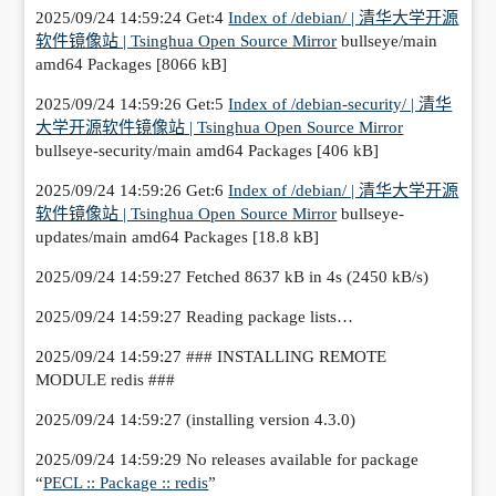
2025/09/24 14:59:24 Get:4
Index of /debian/ | 清华大学开源
软件镜像站 | Tsinghua Open Source Mirror
bullseye/main
amd64 Packages [8066 kB]
2025/09/24 14:59:26 Get:5
Index of /debian-security/ | 清华
大学开源软件镜像站 | Tsinghua Open Source Mirror
bullseye-security/main amd64 Packages [406 kB]
2025/09/24 14:59:26 Get:6
Index of /debian/ | 清华大学开源
软件镜像站 | Tsinghua Open Source Mirror
bullseye-
updates/main amd64 Packages [18.8 kB]
2025/09/24 14:59:27 Fetched 8637 kB in 4s (2450 kB/s)
2025/09/24 14:59:27 Reading package lists…
2025/09/24 14:59:27 ### INSTALLING REMOTE
MODULE redis ###
2025/09/24 14:59:27 (installing version 4.3.0)
2025/09/24 14:59:29 No releases available for package
“
PECL :: Package :: redis
”