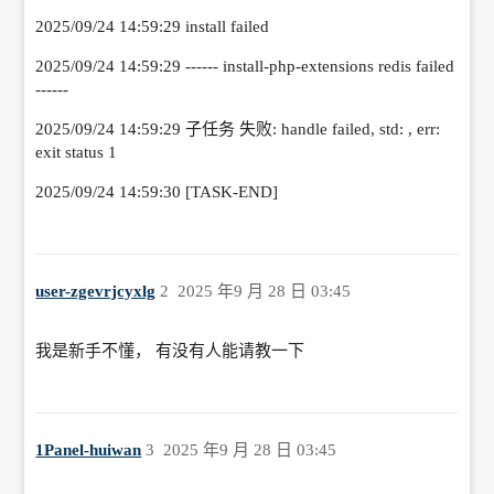
2025/09/24 14:59:29 install failed
2025/09/24 14:59:29 ------ install-php-extensions redis failed
------
2025/09/24 14:59:29 子任务 失败: handle failed, std: , err:
exit status 1
2025/09/24 14:59:30 [TASK-END]
user-zgevrjcyxlg
2
2025 年9 月 28 日 03:45
我是新手不懂， 有没有人能请教一下
1Panel-huiwan
3
2025 年9 月 28 日 03:45