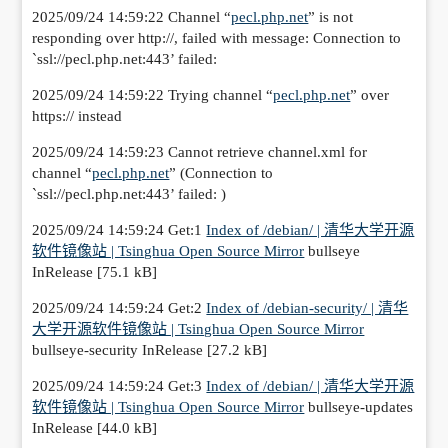
2025/09/24 14:59:22 Channel “
pecl.php.net
” is not
responding over http://, failed with message: Connection to
`ssl://pecl.php.net:443’ failed:
2025/09/24 14:59:22 Trying channel “
pecl.php.net
” over
https:// instead
2025/09/24 14:59:23 Cannot retrieve channel.xml for
channel “
pecl.php.net
” (Connection to
`ssl://pecl.php.net:443’ failed: )
2025/09/24 14:59:24 Get:1
Index of /debian/ | 清华大学开源
软件镜像站 | Tsinghua Open Source Mirror
bullseye
InRelease [75.1 kB]
2025/09/24 14:59:24 Get:2
Index of /debian-security/ | 清华
大学开源软件镜像站 | Tsinghua Open Source Mirror
bullseye-security InRelease [27.2 kB]
2025/09/24 14:59:24 Get:3
Index of /debian/ | 清华大学开源
软件镜像站 | Tsinghua Open Source Mirror
bullseye-updates
InRelease [44.0 kB]