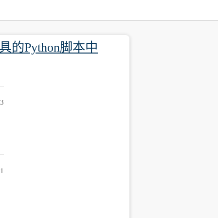
Python脚本中
43
41