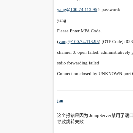
yang@100.74.113.95
’s password:
yang
Please Enter MFA Code.
(
yang@100.74.113.95
) [OTP Code]: 02
channel 0: open failed: administratively 
stdio forwarding failed
Connection closed by UNKNOWN port 
jun
这个报错是因为 JumpServer禁用了
导致跳转失败