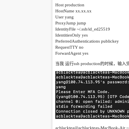
Host production
HostName xx.xx.xx
User yang
ProxyJump jump
IdentityFile ~/.ssh/id_ed25519
IdentitiesOnly yes
PreferredAuthentications publickey
RequestTTY no
ForwardAgent yes
当我 运行ssh production的时候，输入完
acblacktea@acblackteas-MacBook-Air ~