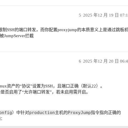
5
2025 年12 月 19 日 07:
会限制SSH的端口转发，而你配置proxyjump的本质意义上是通过跳板
mpServer拦截
6
2025 年12 月 20 日 06:
Linux资产的“协议”设置为SSH，且端口正确（默认22）。
中是否启用了“允许端口转发”，若未启用需开启。
onfig
production
ProxyJump
）中针对
主机的
指令指向正确的
如：