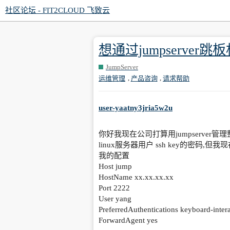
社区论坛 - FIT2CLOUD 飞致云
想通过jumpserve
JumpServer
,
,
运维管理
产品咨询
请求帮助
user-yaatny3jria5w2u
你好我现在公司打算用jumpserver管理
linux服务器用户 ssh key的密码,但
我的配置
Host jump
HostName xx.xx.xx.xx
Port 2222
User yang
PreferredAuthentications keyboard-inter
ForwardAgent yes