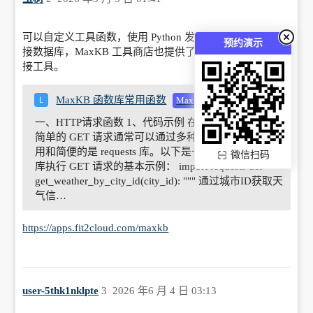
可以自定义工具函数，使用 Python 发起 HTTP 请求或者连
预约演示
接数据库，MaxKB 工具商店也提供了一些常见的数据库连
接工具。
MaxKB 函数库常用函数
MaxKB
一、HTTP请求函数
1、代码示例 在 Python 中，执行
简单的 GET 请求通常可以通过多种库来实现，但最常
用和简便的是 requests 库。以下是一个使用 requests
微信扫码
库执行 GET 请求的基本示例： import requests def
get_weather_by_city_id(city_id): """ 通过城市ID获取天
气信…
https://apps.fit2cloud.com/maxkb
user-5thk1nklpte
3
2026 年6 月 4 日 03:13