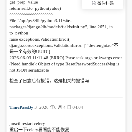
get_prep_value
微信扫码
return self.to_python(value)
^^^^^^^^^^^^^^^^^^^^^
File “/opt/py3/lib/python3.11/site-
packages/django/db/models/fields/
init
.py”, line 2651, in
to_python
raise exceptions.ValidationError(
django.core.exceptions.ValidationError: [‘“devfengniao”不
是一个有效的UUID’]
2026-06-03 11:11:48 [ERRO] Parse task args or kwargs error
(Need handle): Object of type ResetPasswordSuccessMsg is
not JSON serializable
检查了日志后有报错，这是相关的报错吗
TimePassBy
3
2026 年6 月 4 日 04:04
jmsctl restart celery
重启一下celery看看能不能恢复