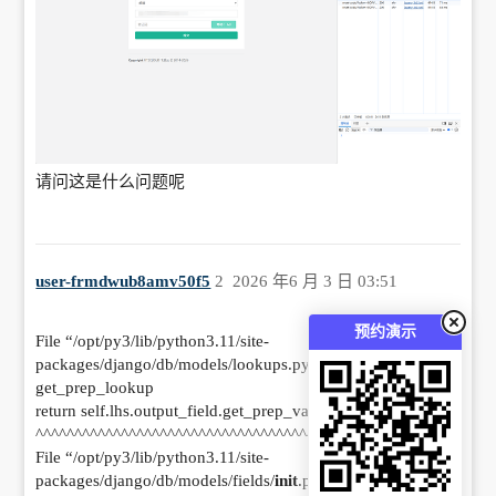
请问这是什么问题呢
user-frmdwub8amv50f5
2
2026 年6 月 3 日 03:51
预约演示
File “/opt/py3/lib/python3.11/site-
packages/django/db/models/lookups.py”, line 85, in
get_prep_lookup
return self.lhs.output_field.get_prep_value(self.rhs)
^^^^^^^^^^^^^^^^^^^^^^^^^^^^^^^^^^^^^^^^^^^^^^
File “/opt/py3/lib/python3.11/site-
packages/django/db/models/fields/
init
.py”, line 2633, in