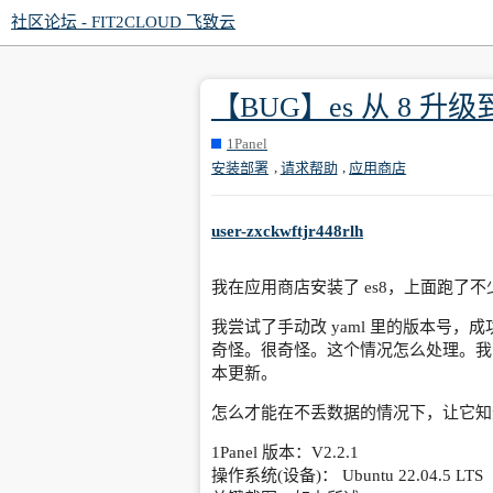
社区论坛 - FIT2CLOUD 飞致云
【BUG】es 从 8 升级到
1Panel
,
,
安装部署
请求帮助
应用商店
user-zxckwftjr448rlh
我在应用商店安装了 es8，上面跑了不
我尝试了手动改 yaml 里的版本号，
奇怪。很奇怪。这个情况怎么处理。我明明
本更新。
怎么才能在不丢数据的情况下，让它知道我
1Panel 版本：V2.2.1
操作系统(设备)： Ubuntu 22.04.5 LTS