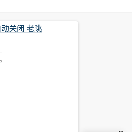
动关闭 老跳
52