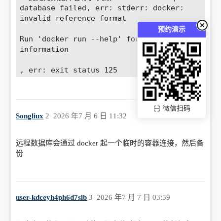
database failed, err: stderr: docker: 
invalid reference format

预约演示
Run 'docker run --help' for more 
information

, err: exit status 125

2026/07/06 04:00:02 开始第 2 次重试

微信扫码
2026/07/06 04:00:02 备份 [Local[mariadb] 
Songliux
2
2026 年7 月 6 日 11:32
- 此处为数据库名称] 失败: handle backup 
database failed, err: stderr: docker: 
invalid reference format

远程数据库会通过 docker 起一个临时的容器连接，然后备
份
Run 'docker run --help' for more 
information

, err: exit status 125

user-kdceyh4ph6d7slb
3
2026 年7 月 7 日 03:59
2026/07/06 04:00:03 开始第 3 次重试
