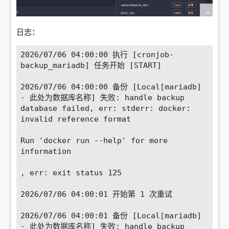
日志：
2026/07/06 04:00:00 执行 [cronjob-
backup_mariadb] 任务开始 [START]

2026/07/06 04:00:00 备份 [Local[mariadb] 
- 此处为数据库名称] 失败: handle backup 
database failed, err: stderr: docker: 
invalid reference format

Run 'docker run --help' for more 
information

, err: exit status 125

2026/07/06 04:00:01 开始第 1 次重试

2026/07/06 04:00:01 备份 [Local[mariadb] 
- 此处为数据库名称] 失败: handle backup 