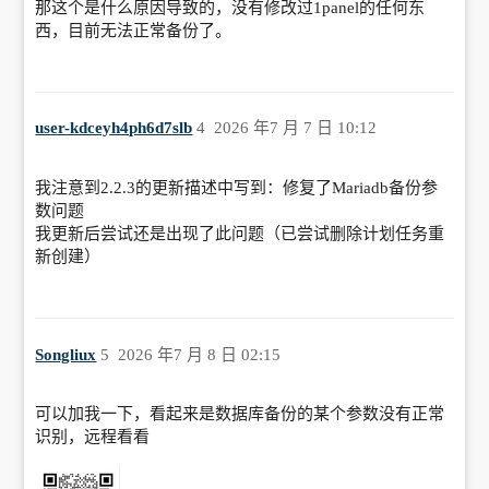
那这个是什么原因导致的，没有修改过1panel的任何东
西，目前无法正常备份了。
2026/07/06 04:00:03 备份 [Local[mariadb] 
- 此处为数据库名称] 失败: handle backup 
database failed, err: stderr: docker: 
invalid reference format

user-kdceyh4ph6d7slb
4
2026 年7 月 7 日 10:12
Run 'docker run --help' for more 
information

我注意到2.2.3的更新描述中写到：修复了Mariadb备份参
数问题
, err: exit status 125

我更新后尝试还是出现了此问题（已尝试删除计划任务重
新创建）
Songliux
5
2026 年7 月 8 日 02:15
可以加我一下，看起来是数据库备份的某个参数没有正常
识别，远程看看