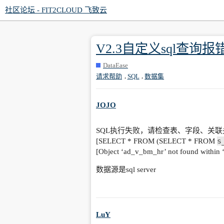
社区论坛 - FIT2CLOUD 飞致云
V2.3自定义sql查询报
DataEase
,
,
请求帮助
SQL
数据集
JOJO
SQL执行失败，请检查表、字段、关联关系等信息是
s
[SELECT * FROM (SELECT * FROM
[Object ‘ad_v_bm_hr’ not found withi
数据源是sql server
LuY