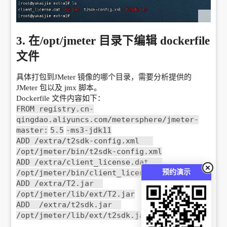
3. 在/opt/jmeter 目录下编辑 dockerfile
文件
具体打包到JMeter 镜像的哪个目录，需要分析提供的
JMeter 包以及 jmx 脚本。
Dockerfile 文件内容如下：
FROM registry.cn-
qingdao.aliyuncs.com/metersphere/jmeter-
master:
5.5
-ms3-jdk11
ADD /extra/t2sdk-config.xml   
/opt/jmeter/bin/t2sdk-config.xml
ADD /extra/client_license.dat   
预约演示
/opt/jmeter/bin/client_license.dat
ADD /extra/T2.jar  
/opt/jmeter/lib/ext/T2.jar
ADD  /extra/t2sdk.jar  
/opt/jmeter/lib/ext/t2sdk.jar