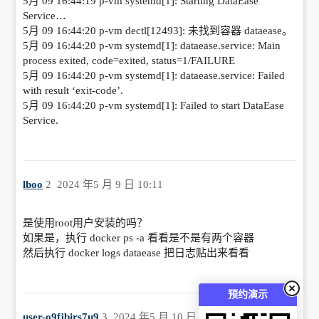
5月 09 16:44:19 p-vm systemd[1]: Starting DataEase
Service…
5月 09 16:44:20 p-vm dectl[12493]: 未找到容器 dataease。
5月 09 16:44:20 p-vm systemd[1]: dataease.service: Main
process exited, code=exited, status=1/FAILURE
5月 09 16:44:20 p-vm systemd[1]: dataease.service: Failed
with result ‘exit-code’.
5月 09 16:44:20 p-vm systemd[1]: Failed to start DataEase
Service.
lboo
2
2024 年5 月 9 日 10:11
是使用root用户安装的吗？
如果是，执行 docker ps -a 看看是不是有两个容器
然后执行 docker logs dataease 把日志贴出来看看
预约演示
user-o9fjbirs7u9
3
2024 年5 月 10 日 09:24