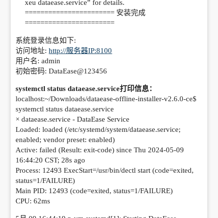
xeu dataease.service” for details.
======================= 安装完成
=======================
系统登录信息如下:
访问地址:
http://服务器IP:8100
用户名: admin
初始密码: DataEase@123456
systemctl status dataease.service打印信息：
localhost:~/Downloads/dataease-offline-installer-v2.6.0-ce$
systemctl status dataease.service
× dataease.service - DataEase Service
Loaded: loaded (/etc/systemd/system/dataease.service;
enabled; vendor preset: enabled)
Active: failed (Result: exit-code) since Thu 2024-05-09
16:44:20 CST; 28s ago
Process: 12493 ExecStart=/usr/bin/dectl start (code=exited,
status=1/FAILURE)
Main PID: 12493 (code=exited, status=1/FAILURE)
CPU: 62ms