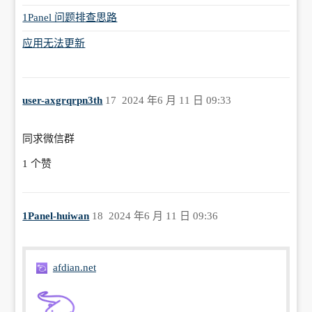
1Panel 问题排查思路
        .footer {

            background-color: #f2f2f2;

应用无法更新
            padding: 10px;

            text-align: center;

            font-size: 14px;

user-axgrqrpn3th
17
2024 年6 月 11 日 09:33
        }

        </style>

    </head>

同求微信群
    <body>

        <div class="header">

1 个赞
        <h1>Mirror Usage</h1>

        </div>

        <div class="container">

1Panel-huiwan
18
2024 年6 月 11 日 09:36
        <div class="content">

            <p>镜像加速说明</p>

            <p>

            为了加速镜像拉取,你可以使用以下命
afdian.net
令设置registery mirror:

            </p>

            <pre>
