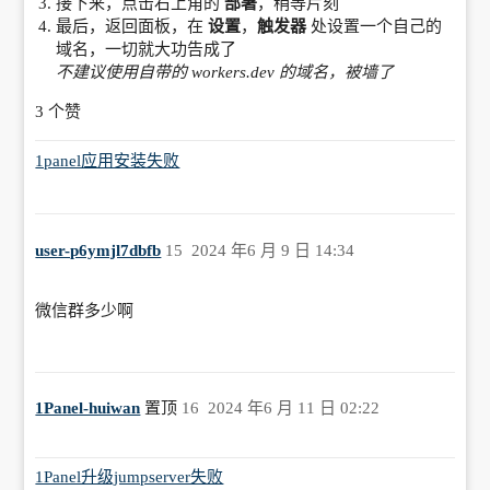
接下来，点击右上角的
部署
，稍等片刻
        .container {

            status: 200,

最后，返回面板，在
设置
，
触发器
处设置一个自己的
            margin: 0 auto;

            headers: {

域名，一切就大功告成了
            max-width: 600px;

            "content-type": "text/html"

不建议使用自带的 workers.dev 的域名，被墙了
        }

            }

        });

3 个赞
        .header {

        }

            background-color: #438cf8;

    }

1panel应用安装失败
            color: white;

            padding: 10px;

            display: flex;

            align-items: center;

user-p6ymjl7dbfb
15
2024 年6 月 9 日 14:34
        }

        h1 {

微信群多少啊
            font-size: 24px;

            margin: 0;

            padding: 0;

        }

1Panel-huiwan
置顶
16
2024 年6 月 11 日 02:22
        .content {

            padding: 32px;

1Panel升级jumpserver失败
        }
