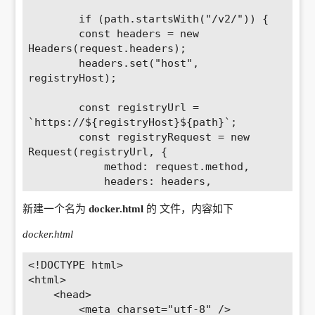
        if (path.startsWith("/v2/")) {

        const headers = new 
Headers(request.headers);

        headers.set("host", 
registryHost);

        const registryUrl = 
`https://${registryHost}${path}`;

        const registryRequest = new 
Request(registryUrl, {

            method: request.method,

            headers: headers,

            body: request.body,

新建一个名为
docker.html
的 文件，内容如下
            // redirect: "manual",

            redirect: "follow",

docker.html
        });

<!DOCTYPE html>

        const registryResponse = await 
<html>

fetch(registryRequest);

    <head>

        <meta charset="utf-8" />
