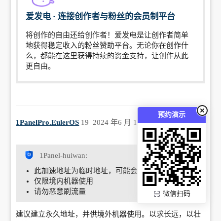
            sudo tee 
爱发电 · 连接创作者与粉丝的会员制平台
/etc/docker/daemon.json &lt;&lt;EOF

            {

将创作的自由还给创作者！爱发电是让创作者简单
                "registry-mirrors": 
地获得稳定收入的粉丝赞助平台。无论你在创作什
["https://{{host}}"]

么，都能在这里获得持续的资金支持，让创作从此
            }

更自由。
            EOF

            </pre>

            </br>

            <p>

            为了避免 Worker 用量耗尽,你可以
预约演示
手动 pull 镜像然后 re-tag 之后 push 至本地镜
1PanelPro.EulerOS
19
2024 年6 月 11 日 12:12
像仓库:

            </p>

            <pre>

1Panel-huiwan:
            docker pull 
此加速地址为临时地址，可能会出现不可用的情况
{{host}}/library/alpine:latest # 拉取 
仅限境内机器使用
library 镜像

请勿恶意刷流量
            docker pull 
微信扫码
{{host}}/coredns/coredns:latest # 拉取 
library 镜像

建议建立永久地址，并供境外机器使用。以求长远，以壮