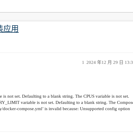
装应用
1
2024 年12 月 29 日 13:
not set. Defaulting to a blank string. The CPUS variable is not set.
Y_LIMIT variable is not set. Defaulting to a blank string. The Compos
sty/docker-compose.yml’ is invalid because: Unsupported config option