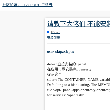
社区论坛 - FIT2CLOUD 飞致云
请教下大佬们 不能安
1Panel
安装部署
user-xktpzxiepus
debian直接安装的1panel
在应用市场安装完openresty
提示这个
stderr: The CONTAINER_NAME variable is 
Defaulting to a blank string. The MEMOR
file ‘/opt/1panel/apps/openresty/openre
for services: ‘openresty’