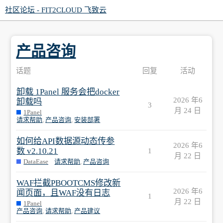
社区论坛 - FIT2CLOUD 飞致云
产品咨询
话题
回复
活动
卸载 1Panel 服务会把docker
2026 年6
卸载吗
3
月 24 日
1Panel
请求帮助
,
产品咨询
,
安装部署
如何给API数据源动态传参
2026 年6
数 v2.10.21
1
月 22 日
DataEase
请求帮助
,
产品咨询
WAF拦截PBOOTCMS修改新
2026 年6
闻页面，且WAF没有日志
1
月 22 日
1Panel
产品咨询
,
请求帮助
,
产品建议