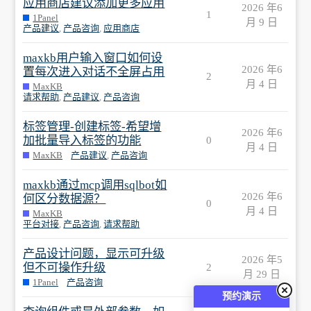
应用商店建议添加更多应用
2026 年6
1
1Panel
月 9 日
产品建议
,
产品咨询
,
应用商店
maxkb用户输入窗口如何设
2026 年6
置每次进入对话不全屏占用
2
月 4 日
MaxKB
请求帮助
,
产品建议
,
产品咨询
标签管理-创建标签-希望增
2026 年6
加批量导入标签的功能
0
月 4 日
MaxKB
产品建议
,
产品咨询
maxkb通过mcp调用sqlbot如
2026 年6
何区分数据源？
0
月 4 日
MaxKB
平台对接
,
产品咨询
,
请求帮助
产品设计问题，显示可升级
2026 年5
但不可操作升级
2
月 29 日
1Panel
产品咨询
预约演示