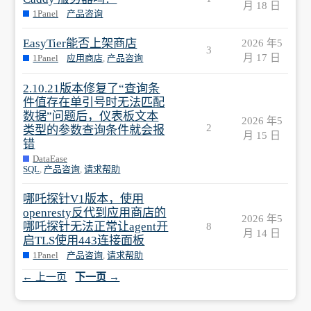
月 18 日
1Panel
产品咨询
EasyTier能否上架商店
2026 年5
3
月 17 日
1Panel
应用商店
,
产品咨询
2.10.21版本修复了“查询条
件值存在单引号时无法匹配
数据”问题后，仪表板文本
2026 年5
2
类型的参数查询条件就会报
月 15 日
错
DataEase
SQL
,
产品咨询
,
请求帮助
哪吒探针V1版本，使用
openresty反代到应用商店的
2026 年5
哪吒探针无法正常让agent开
8
月 14 日
启TLS使用443连接面板
1Panel
产品咨询
,
请求帮助
← 上一页
下一页 →