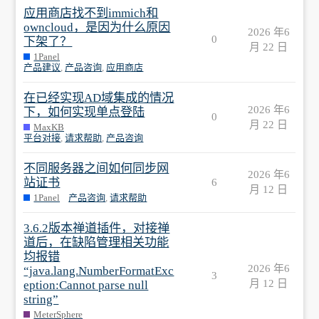
应用商店找不到immich和
owncloud，是因为什么原因
2026 年6
0
下架了？
月 22 日
1Panel
产品建议
,
产品咨询
,
应用商店
在已经实现AD域集成的情况
2026 年6
下，如何实现单点登陆
0
月 22 日
MaxKB
平台对接
,
请求帮助
,
产品咨询
不同服务器之间如何同步网
2026 年6
站证书
6
月 12 日
1Panel
产品咨询
,
请求帮助
3.6.2版本禅道插件，对接禅
道后，在缺陷管理相关功能
均报错
2026 年6
“java.lang.NumberFormatExc
3
月 12 日
eption:Cannot parse null
string”
MeterSphere