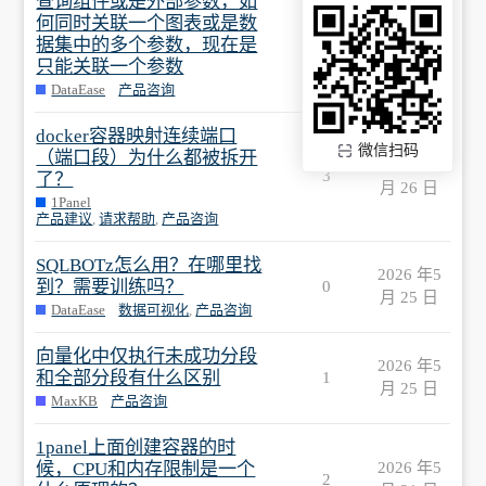
查询组件或是外部参数，如
何同时关联一个图表或是数
2026 年5
据集中的多个参数，现在是
3
月 28 日
只能关联一个参数
DataEase
产品咨询
docker容器映射连续端口
微信扫码
（端口段）为什么都被拆开
2026 年5
3
了？
月 26 日
1Panel
产品建议
,
请求帮助
,
产品咨询
SQLBOTz怎么用？在哪里找
2026 年5
到？需要训练吗？
0
月 25 日
DataEase
数据可视化
,
产品咨询
向量化中仅执行未成功分段
2026 年5
和全部分段有什么区别
1
月 25 日
MaxKB
产品咨询
1panel上面创建容器的时
候，CPU和内存限制是一个
2026 年5
2