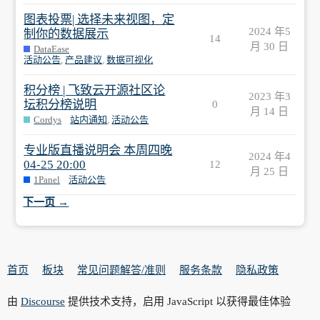
图表投票| 选择未来视图，定
2024 年5
制你的数据展示
14
月 30 日
DataEase
活动公告
,
产品建议
,
数据可视化
积分榜 | 飞致云开源社区论
2023 年3
坛积分榜说明
0
月 14 日
Cordys
站内通知
,
活动公告
专业版直播说明会 本周四晚
2024 年4
04-25 20:00
12
月 25 日
1Panel
活动公告
下一页 →
首页
板块
常见问题解答/准则
服务条款
隐私政策
由
Discourse
提供技术支持，启用 JavaScript 以获得最佳体验