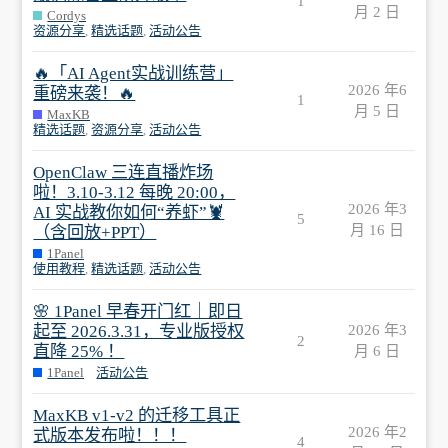
1
月 2 日
Cordys
资源分享
,
精选话题
,
活动公告
🔥「AI Agent实战训练营」
2026 年6
重磅来袭！🔥
1
月 5 日
MaxKB
精选话题
,
资源分享
,
活动公告
OpenClaw 三连直播炸场
啦！3.10-3.12 每晚 20:00，
2026 年3
AI 实战教你如何“养虾”🦞
5
月 16 日
（含回放+PPT）
1Panel
使用教程
,
精选话题
,
活动公告
🌸 1Panel 早春开门红｜即日
起至 2026.3.31，专业版授权
2026 年3
2
直降 25% ！
月 6 日
1Panel
活动公告
MaxKB v1-v2 的迁移工具正
2026 年2
式版本发布啦！！！
4