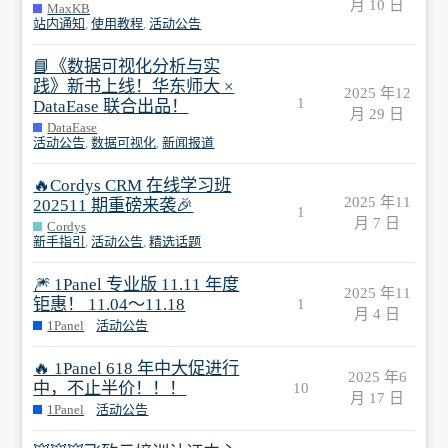
月 10 日
MaxKB
站内通知
,
使用教程
,
活动公告
📘《数据可视化分析与实
践》新书上线！华东师大 ×
2025 年12
1
DataEase 联合出品！
月 29 日
DataEase
活动公告
,
数据可视化
,
新闻报道
🔥Cordys CRM 在线学习班
2025 年11
202511 期重磅来袭🎉
1
月 7 日
Cordys
新手指引
,
活动公告
,
精选话题
🎆 1Panel 专业版 11.11 年度
2025 年11
钜惠！ 11.04～11.18
1
月 4 日
1Panel
活动公告
🔥 1Panel 618 年中大促进行
2025 年6
中，不止半价！！！
10
月 17 日
1Panel
活动公告