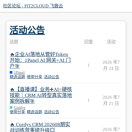
社区论坛 - FIT2CLOUD 飞致云
活动公告
话题
回复
活动
🔥企业AI落地从管好Token
开始：1Panel AI 网关+AI 门
2026 年7
1
户🎯
月 24 日
1Panel
精选话题
,
使用分享
,
活动公告
🔥【直播课】业务➕AI=硬核
技能｜CRM AI转型真实落地
2026 年7
1
案例拆解🎯
月 21 日
Cordys
使用分享
,
精选话题
,
活动公告
🔥 Cordys CRM 202608期实
2026 年7
战训练营重磅升级💥