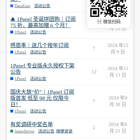
月 20 日
DataEase
活动公告
🎄 1Panel 圣诞拼团购｜订阅
2024 年12
微信扫码
75 折，最高加赠 6 个月！
4
月 20 日
1Panel
活动公告
感恩季｜送几个按年订阅
2024 年12
7
月 9 日
1Panel
活动公告
1Panel 专业版永久授权下架
2024 年11
公告
12
月 13 日
1Panel
活动公告
国庆大放“价”｜1Panel 订阅
版首发 低至 98 元 仅限今
2024 年9
7
日！
月 30 日
1Panel
活动公告
有奖调研中奖名单
2024 年8
2
月 21 日
JumpServer
活动公告
,
随便说说