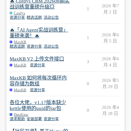
🔥 Cordys CRM 202608期实
2026 年7
战训练营重磅升级💥
1
月 2 日
Cordys
资源分享
,
精选话题
,
活动公告
🔥「AI Agent实战训练营」
2026 年6
重磅来袭！🔥
1
月 5 日
MaxKB
精选话题
,
资源分享
,
活动公告
MaxKB V2 上传文件接口
2026 年6
3
月 4 日
MaxKB
资源分享
MaxKB 如何将每次循环内
2026 年5
容存储为数组
0
月 29 日
MaxKB
资源分享
各位大佬，v1.17版本缺少
2026 年4
kettle使用的uuid的jar包
0
月 28 日
DataEase
请求帮助
,
安装部署
,
资源分享