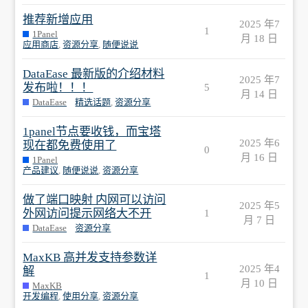
推荐新增应用
2025 年7
1
1Panel
月 18 日
应用商店
,
资源分享
,
随便说说
DataEase 最新版的介绍材料
2025 年7
发布啦！！！
5
月 14 日
DataEase
精选话题
,
资源分享
1panel节点要收钱，而宝塔
2025 年6
现在都免费使用了
0
月 16 日
1Panel
产品建议
,
随便说说
,
资源分享
做了端口映射 内网可以访问
2025 年5
外网访问提示网络大不开
1
月 7 日
DataEase
资源分享
MaxKB 高并发支持参数详
2025 年4
解
1
月 10 日
MaxKB
开发编程
,
使用分享
,
资源分享