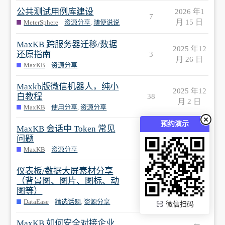
公共测试用例库建设
2026 年1
7
月 15 日
MeterSphere
资源分享
,
随便说说
MaxKB 跨服务器迁移/数据
2025 年12
还原指南
3
月 26 日
MaxKB
资源分享
Maxkb版微信机器人，纯小
2025 年12
白教程
38
月 2 日
MaxKB
使用分享
,
资源分享
预约演示
MaxKB 会话中 Token 常见
2025 年11
问题
0
月 11 日
MaxKB
资源分享
仪表板/数据大屏素材分享
（背景图、图片、图标、动
2025 年11
92
图等）
月 6 日
DataEase
精选话题
,
资源分享
微信扫码
MaxKB 如何安全对接企业