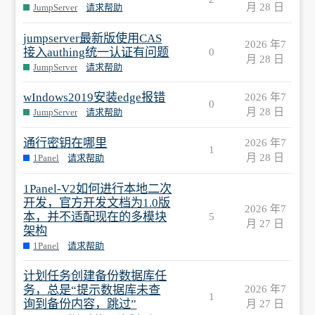
月 28 日
JumpServer
请求帮助
jumpserver最新版使用CAS
2026 年7
接入authing统一认证有问题
0
月 28 日
JumpServer
请求帮助
wIndows2019安装edge报错
2026 年7
0
月 28 日
JumpServer
请求帮助
通行密钥在哪里
2026 年7
1
月 28 日
1Panel
请求帮助
1Panel-V2如何进行本地二次
开发，官方开发文档为1.0版
2026 年7
本，并不适配现在的多模块
5
月 27 日
架构
1Panel
请求帮助
计划任务创建备份数据库任
务，总是“提示数据库未查
2026 年7
1
询到备份内容，跳过”
月 27 日