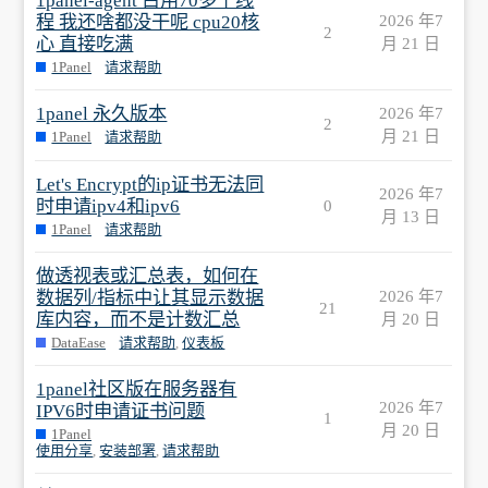
1panel-agent 占用70多个线
程 我还啥都没干呢 cpu20核
2026 年7
2
心 直接吃满
月 21 日
1Panel
请求帮助
1panel 永久版本
2026 年7
2
月 21 日
1Panel
请求帮助
Let's Encrypt的ip证书无法同
2026 年7
时申请ipv4和ipv6
0
月 13 日
1Panel
请求帮助
做透视表或汇总表，如何在
数据列/指标中让其显示数据
2026 年7
21
库内容，而不是计数汇总
月 20 日
DataEase
请求帮助
,
仪表板
1panel社区版在服务器有
2026 年7
IPV6时申请证书问题
1
月 20 日
1Panel
使用分享
,
安装部署
,
请求帮助