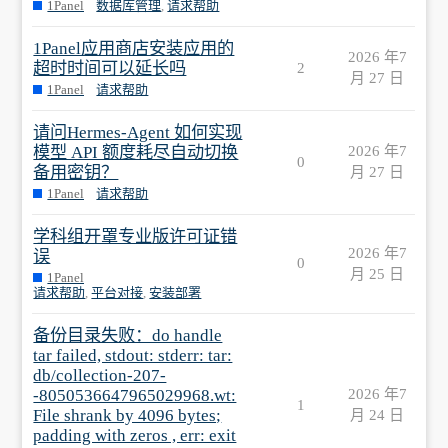
1Panel
数据库管理
,
请求帮助
1Panel应用商店安装应用的
2026 年7
超时时间可以延长吗
2
月 27 日
1Panel
请求帮助
请问Hermes-Agent 如何实现
模型 API 额度耗尽自动切换
2026 年7
0
备用密钥？
月 27 日
1Panel
请求帮助
学科组开罩专业版许可证错
2026 年7
误
0
月 25 日
1Panel
请求帮助
,
平台对接
,
安装部署
备份目录失败：do handle
tar failed, stdout: stderr: tar:
db/collection-207-
-8050536647965029968.wt:
2026 年7
1
File shrank by 4096 bytes;
月 24 日
padding with zeros , err: exit