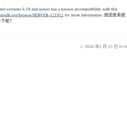
 versions 6.19 and newer has a known incompatibility with this
.mongodb.org/browse/SERVER-121912
for more information. 原因是系统
一下呢？
2
2026 年5 月 25 日 03: