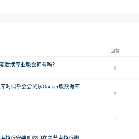
回复
管理功能后续专业版会拥有吗？
0
库时似乎会尝试从Docker版数据库
5
1
库执行安装却依旧在主节点执行脚