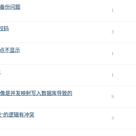
和备份问题
1
授权码
3
子节点不显示
1
住
1
像是并发映射写入数据库导致的
9
录"的逻辑有冲突
3