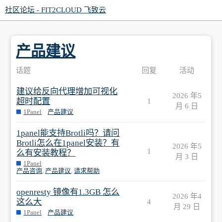
社区论坛 - FIT2CLOUD 飞致云
产品建议
话题
回复
活动
建议给反向代理增加可视化
2026 年5
超时配置
1
月 6 日
1Panel
产品建议
1panel能支持Brotli吗？请问
Brotli怎么在1panel安装？有
2026 年5
1
么有安装教程？
月 3 日
1Panel
产品咨询
,
产品建议
,
请求帮助
openresty 镜像有1.3GB 怎么
2026 年4
这么大
4
月 29 日
1Panel
产品建议