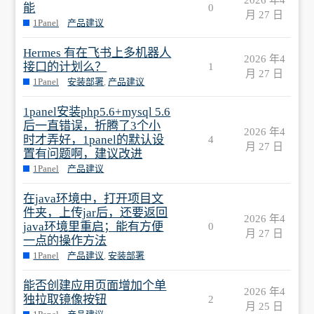
能
0
月 27 日
1Panel
产品建议
Hermes 有在飞书上多机器人
2026 年4
接口的计划么？
1
月 27 日
1Panel
安装部署
,
产品建议
1panel安装php5.6+mysql 5.6
后一直错误，折腾了3个小
2026 年4
时才弄好，1panel的默认设
4
月 27 日
置有问题啊，建议改进
1Panel
产品建议
在java环境中，打开项目文
件夹，上传jar后，还要返回
2026 年4
java环境里重启；能有方便
0
月 27 日
一点的操作方法
1Panel
产品建议
,
安装部署
能否创建应用页面增加个单
2026 年4
独拉取镜像按钮
2
月 25 日