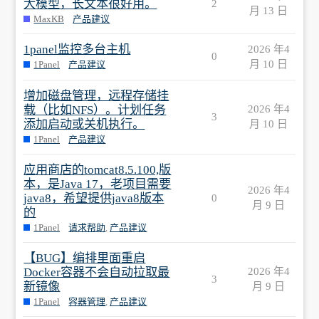
大模型，长文本很好用。
2
月 13 日
MaxKB
产品建议
1panel监控多台主机
2026 年4
0
月 10 日
1Panel
产品建议
增加磁盘管理，远程存储挂
载（比如NFS）。计划任务
2026 年4
3
添加启动或关机执行。
月 10 日
1Panel
产品建议
应用商店的tomcat8.5.100,版
本，是Java 17，老项目需要
2026 年4
java8，希望提供java8版本
0
月 9 日
的
1Panel
请求帮助
,
产品建议
【BUG】编排里面重启
Docker容器不会自动拉取最
2026 年4
3
新镜像
月 9 日
1Panel
容器管理
,
产品建议