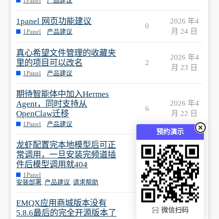
1Panel
产品建议
1panel 网页功能建议
2026 年4
0
月 24 日
1Panel
产品建议
真心希望文件管理的收藏夹
2026 年4
里的项目可以改名
2
月 23 日
1Panel
产品建议
期待智能体中加入Hermes
Agent，同时支持从
2026 年4
6
OpenClaw迁移
月 22 日
1Panel
产品建议
预约演示
龙虾配置完本地模型后可正
常调用，一旦安装完频道插
2026 年4
1
件后模型调用就404
月 22 日
1Panel
安装部署
,
产品建议
,
请求帮助
EMQX应用商城版本没有
2026 年4
微信扫码
5.8.6最后的完全开源版本了
0
月 22 日